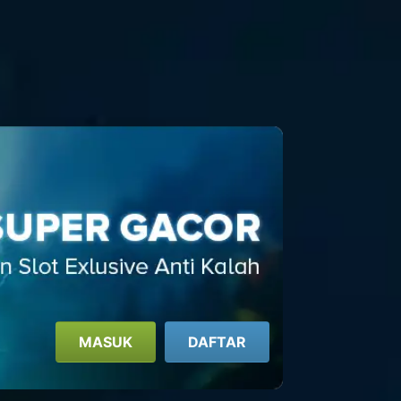
MASUK
DAFTAR