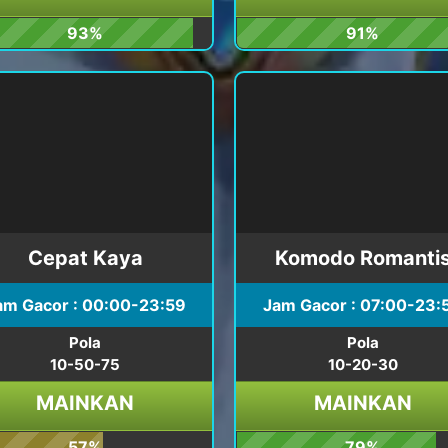
93%
91%
Cepat Kaya
Komodo Romanti
am Gacor : 00:00-23:59
Jam Gacor : 07:00-23:
Pola
Pola
10-50-75
10-20-30
MAINKAN
MAINKAN
57%
79%