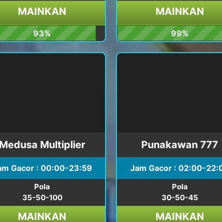
MAINKAN
MAINKAN
93%
99%
Medusa Multiplier
Punakawan 777
am Gacor : 00:00-23:59
Jam Gacor : 02:00-22:
Pola
Pola
35-50-100
30-50-45
MAINKAN
MAINKAN