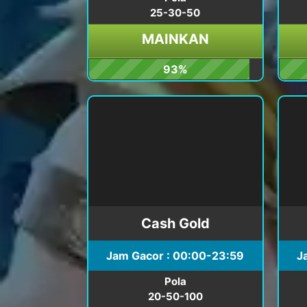
25-30-50
MAINKAN
93%
Cash Gold
Jam Gacor : 00:00-23:59
J
Pola
20-50-100