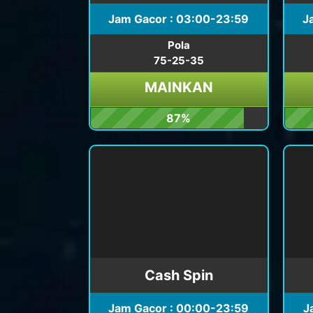
Jam Gacor : 03:00-23:59
J
Pola
75-25-35
MAINKAN
87%
Cash Spin
Jam Gacor : 00:00-23:59
J