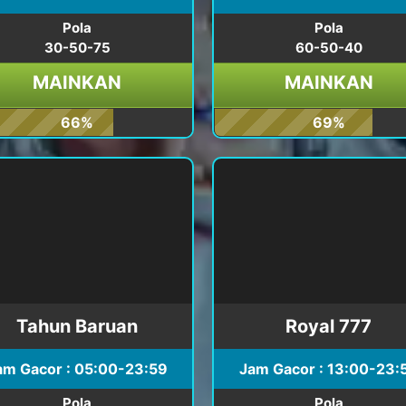
Pola
Pola
30-50-75
60-50-40
MAINKAN
MAINKAN
66%
69%
Tahun Baruan
Royal 777
am Gacor : 05:00-23:59
Jam Gacor : 13:00-23:
Pola
Pola