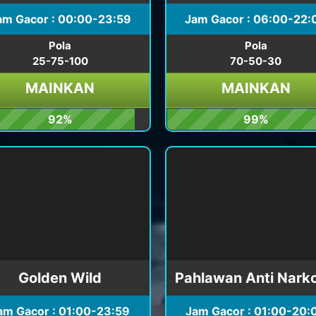
am Gacor : 00:00-23:59
Jam Gacor : 06:00-22:
Pola
Pola
25-75-100
70-50-30
MAINKAN
MAINKAN
92%
99%
Golden Wild
Pahlawan Anti Nark
am Gacor : 01:00-23:59
Jam Gacor : 01:00-20: