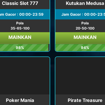
Classic Slot 777
Kutukan Medusa
am Gacor : 00:00-23:59
Jam Gacor : 00:00-23:
Pola
Pola
35-65-100
20-50-100
MAINKAN
MAINKAN
98%
94%
Poker Mania
Pirate Treasure